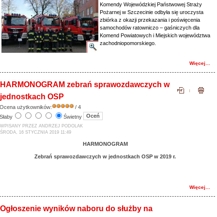
Komendy Wojewódzkiej Państwowej Straży
Pożarnej w Szczecinie odbyła się uroczysta
zbiórka z okazji przekazania i poświęcenia
samochodów ratowniczo – gaśniczych dla
Komend Powiatowych i Miejskich województwa
zachodniopomorskiego.
Więcej…
HARMONOGRAM zebrań sprawozdawczych w
jednostkach OSP
Ocena użytkowników:
/ 4
Słaby
Świetny
WPISANY PRZEZ ANDRZEJ PODOLAK
ŚRODA, 16 STYCZNIA 2019 11:49
HARMONOGRAM
Zebrań sprawozdawczych w jednostkach OSP w 2019 r.
Więcej…
Ogłoszenie wyników naboru do służby na