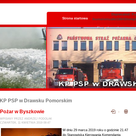
Deprecated: Fun
Strona startowa
/home/virtualki/16643/temp
Skrzynka podawcza
KP PSP w Drawsku Pomorskim
Pożar w Byszkowie
WPISANY PRZEZ ANDRZEJ PODOLAK
CZWARTEK, 11 KWIETNIA 2019 09:47
W dniu 29 marca 2019 roku o godzinie 21.47
do Stanowiska Kierowania Komendanta