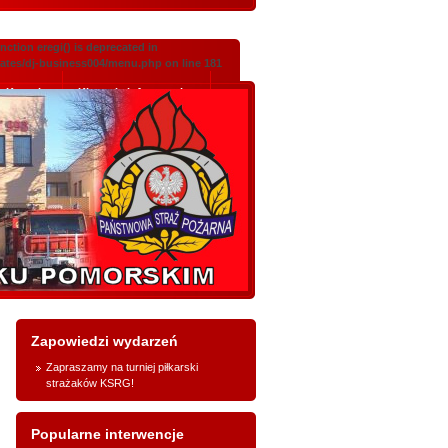
ction eregi() is deprecated in
lates/dj-business004/menu.php on line 181
Kontakt
Klauzula informacyjna
Zapowiedzi wydarzeń
Zapraszamy na turniej piłkarski
strażaków KSRG!
Popularne interwencje