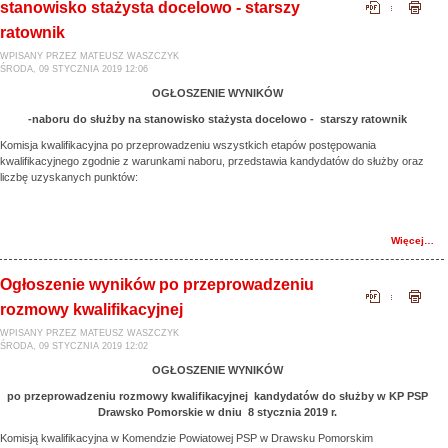
stanowisko stażysta docelowo - starszy
ratownik
WPISANY PRZEZ MATEUSZ WASZCZYK
ŚRODA, 09 STYCZNIA 2019 12:06
OGŁOSZENIE WYNIKÓW
-naboru do służby na stanowisko stażysta docelowo - starszy ratownik
Komisja kwalifikacyjna po przeprowadzeniu wszystkich etapów postępowania
kwalifikacyjnego zgodnie z warunkami naboru, przedstawia kandydatów do służby oraz
liczbę uzyskanych punktów:
Więcej…
Ogłoszenie wyników po przeprowadzeniu
rozmowy kwalifikacyjnej
WPISANY PRZEZ MATEUSZ WASZCZYK
ŚRODA, 09 STYCZNIA 2019 12:02
OGŁOSZENIE WYNIKÓW
po przeprowadzeniu rozmowy kwalifikacyjnej kandydatów do służby w KP PSP
Drawsko Pomorskie w dniu 8 stycznia 2019 r.
Komisją kwalifikacyjna w Komendzie Powiatowej PSP w Drawsku Pomorskim