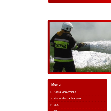
Menu
Kadra kierownicza
Komórki organizacyjne
JRG