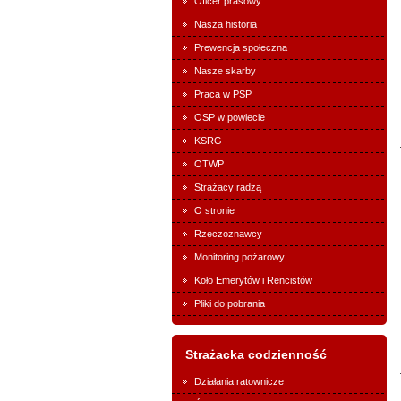
Oficer prasowy
Nasza historia
Prewencja społeczna
Nasze skarby
Praca w PSP
OSP w powiecie
KSRG
OTWP
Strażacy radzą
O stronie
Rzeczoznawcy
Monitoring pożarowy
Koło Emerytów i Rencistów
Pliki do pobrania
Strażacka codzienność
Działania ratownicze