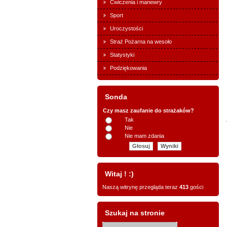
Ćwiczenia i manewry
Sport
Uroczystości
Straż Pożarna na wesoło
Statystyki
Podziękowania
Sonda
Czy masz zaufanie do strażaków?
Tak
Nie
Nie mam zdania
Witaj ! :)
Naszą witrynę przegląda teraz
413
gości
Szukaj na stronie