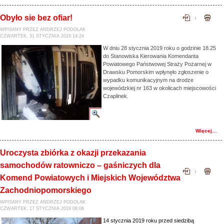
Obyło sie bez ofiar!
WPISANY PRZEZ ANDRZEJ PODOLAK
CZWARTEK, 31 STYCZNIA 2019 14:24
W dniu 28 stycznia 2019 roku o godzinie 18.25
do Stanowiska Kierowania Komendanta
Powiatowego Państwowej Straży Pożarnej w
Drawsku Pomorskim wpłynęło zgłoszenie o
wypadku komunikacyjnym na drodze
wojewódzkiej nr 163 w okolicach miejscowości
Czaplinek.
Więcej…
Uroczysta zbiórka z okazji przekazania
samochodów ratowniczo – gaśniczych dla
Komend Powiatowych i Miejskich Województwa
Zachodniopomorskiego
WPISANY PRZEZ ANDRZEJ PODOLAK
CZWARTEK, 17 STYCZNIA 2019 08:06
14 stycznia 2019 roku przed siedzibą