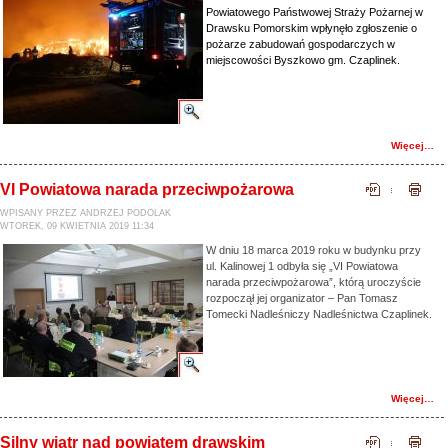
Powiatowego Państwowej Straży Pożarnej w
Drawsku Pomorskim wpłynęło zgłoszenie o
pożarze zabudowań gospodarczych w
miejscowości Byszkowo gm. Czaplinek.
Więcej…
VI Powiatowa narada przeciwpożarowa
WPISANY PRZEZ ANDRZEJ PODOLAK
WTOREK, 09 KWIETNIA 2019 11:34
W dniu 18 marca 2019 roku w budynku przy
ul. Kalinowej 1 odbyła się „VI Powiatowa
narada przeciwpożarowa”, którą uroczyście
rozpoczął jej organizator – Pan Tomasz
Tomecki Nadleśniczy Nadleśnictwa Czaplinek.
Więcej…
Silny wiatr nad powiatem drawskim