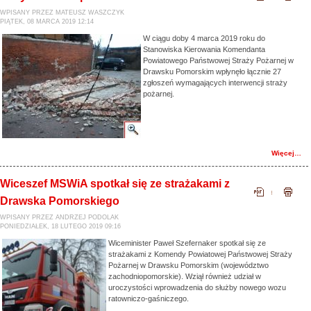
WPISANY PRZEZ MATEUSZ WASZCZYK
PIĄTEK, 08 MARCA 2019 12:14
W ciągu doby 4 marca 2019 roku do
Stanowiska Kierowania Komendanta
Powiatowego Państwowej Straży Pożarnej w
Drawsku Pomorskim wpłynęło łącznie 27
zgłoszeń wymagających interwencji straży
pożarnej.
Więcej…
Wiceszef MSWiA spotkał się ze strażakami z
Drawska Pomorskiego
WPISANY PRZEZ ANDRZEJ PODOLAK
PONIEDZIAŁEK, 18 LUTEGO 2019 09:16
Wiceminister Paweł Szefernaker spotkał się ze
strażakami z Komendy Powiatowej Państwowej Straży
Pożarnej w Drawsku Pomorskim (województwo
zachodniopomorskie). Wziął również udział w
uroczystości wprowadzenia do służby nowego wozu
ratowniczo-gaśniczego.