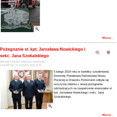
Więcej…
Pożegnanie st. kpt. Jarosława Nowickiego i
sekc. Jana Szokalskiego
WPISANY PRZEZ ANDRZEJ PODOLAK
CZWARTEK, 07 LUTEGO 2019 10:41
5 lutego 2019 roku w świetlicy szkoleniowej
Komendy Powiatowej Państwowej Straży
Pożarnej w Drawsku Pomorskim odbyła się
uroczysta zbiórka z okazji pożegnania
odchodzących na zaopatrzenie emerytalne st.
kpt. Jarosława Nowickiego i sekc. Jana
Szokalskiego.
Więcej…