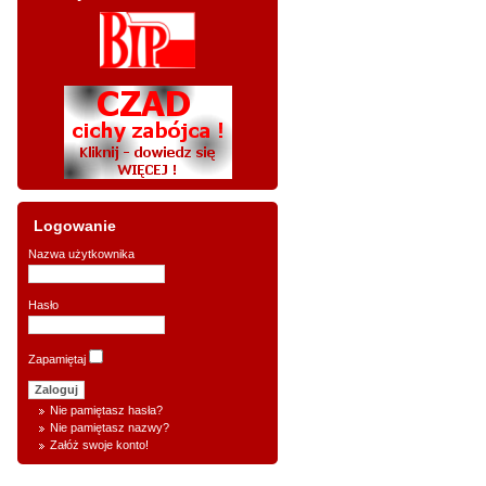
Logowanie
Nazwa użytkownika
Hasło
Zapamiętaj
Nie pamiętasz hasła?
Nie pamiętasz nazwy?
Załóż swoje konto!