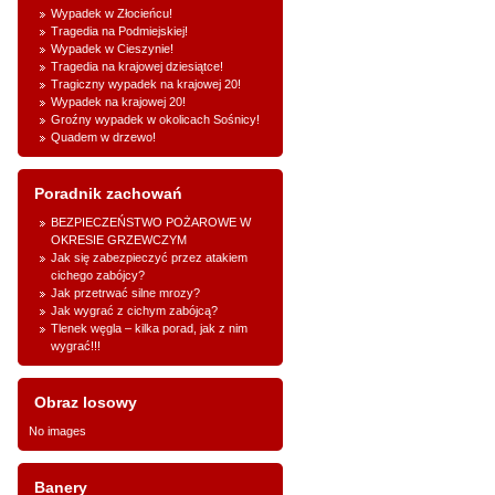
Wypadek w Złocieńcu!
Tragedia na Podmiejskiej!
Wypadek w Cieszynie!
Tragedia na krajowej dziesiątce!
Tragiczny wypadek na krajowej 20!
Wypadek na krajowej 20!
Groźny wypadek w okolicach Sośnicy!
Quadem w drzewo!
Poradnik zachowań
BEZPIECZEŃSTWO POŻAROWE W
OKRESIE GRZEWCZYM
Jak się zabezpieczyć przez atakiem
cichego zabójcy?
Jak przetrwać silne mrozy?
Jak wygrać z cichym zabójcą?
Tlenek węgla – kilka porad, jak z nim
wygrać!!!
Obraz losowy
No images
Banery