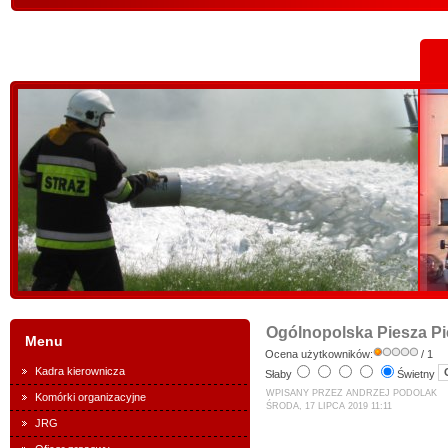
Ogólnopolska Piesza Pi
Menu
Ocena użytkowników:
/ 1
Kadra kierownicza
Słaby
Świetny
WPISANY PRZEZ ANDRZEJ PODOLAK
Komórki organizacyjne
ŚRODA, 17 LIPCA 2019 11:11
JRG