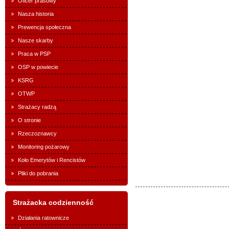
Oficer prasowy
Nasza historia
Prewencja społeczna
Nasze skarby
Praca w PSP
OSP w powiecie
KSRG
OTWP
Strażacy radzą
O stronie
Rzeczoznawcy
Monitoring pożarowy
Koło Emerytów i Rencistów
Pliki do pobrania
Strażacka codzienność
Działania ratownicze