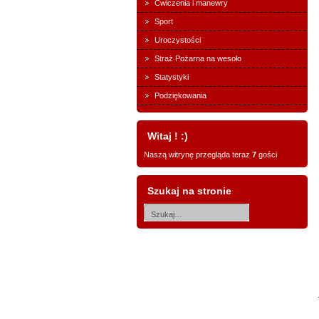
Ćwiczenia i manewry
Sport
Uroczystości
Straż Pożarna na wesoło
Statystyki
Podziękowania
Witaj ! :)
Naszą witrynę przegląda teraz
7
gości
Szukaj na stronie