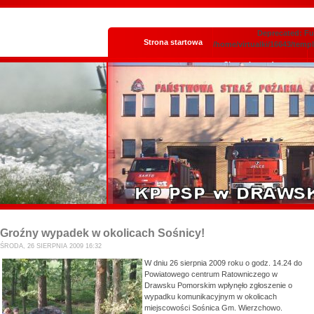
Deprecated: Fun
Strona startowa
/home/virtualki/16643/temp
Skrzynka podawcza
Groźny wypadek w okolicach Sośnicy!
ŚRODA, 26 SIERPNIA 2009 16:32
W dniu 26 sierpnia 2009 roku o godz. 14.24 do
Powiatowego centrum Ratowniczego w
Drawsku Pomorskim wpłynęło zgłoszenie o
wypadku komunikacyjnym w okolicach
miejscowości Sośnica Gm. Wierzchowo.