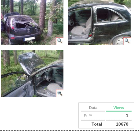
Data
Views
1
Pt
. 07
Total
10670