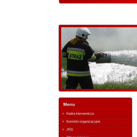
Menu
Kadra kierownicza
Komórki organizacyjne
JRG