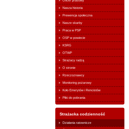
Oficer prasowy
Nasza historia
Prewencja społeczna
Nasze skarby
Praca w PSP
OSP w powiecie
KSRG
OTWP
Strażacy radzą
O stronie
Rzeczoznawcy
Monitoring pożarowy
Koło Emerytów i Rencistów
Pliki do pobrania
Strażacka codzienność
Działania ratownicze