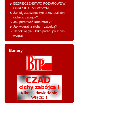
BEZPIECZEŃSTWO POŻAROWE W
OKRESIE GRZEWCZYM
Jak się zabezpieczyć przez atakiem
cichego zabójcy?
Jak przetrwać silne mrozy?
Jak wygrać z cichym zabójcą?
Tlenek węgla – kilka porad, jak z nim
wygrać!!!
Banery