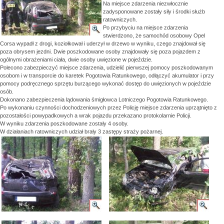
Na miejsce zdarzenia niezwłocznie
zadysponowane zostały siły i środki służb
ratowniczych.
Po przybyciu na miejsce zdarzenia
stwierdzono, że samochód osobowy Opel
Corsa wypadł z drogi, koziołkował i uderzył w drzewo w wyniku, czego znajdował się
poza obrysem jezdni. Dwie poszkodowane osoby znajdowały się poza pojazdem z
ogólnymi obrażeniami ciała, dwie osoby uwięzione w pojeździe.
Polecono zabezpieczyć miejsce zdarzenia, udzielić pierwszej pomocy poszkodowanym
osobom i w transporcie do karetek Pogotowia Ratunkowego, odłączyć akumulator i przy
pomocy podręcznego sprzętu burzącego wykonać dostęp do uwięzionych w pojeździe
osób.
Dokonano zabezpieczenia lądowania śmigłowca Lotniczego Pogotowia Ratunkowego.
Po wykonaniu czynności dochodzeniowych przez Policję miejsce zdarzenia uprzątnięto z
pozostałości powypadkowych a wrak pojazdu przekazano protokolarnie Policji.
W wyniku zdarzenia poszkodowane zostały 4 osoby.
W działaniach ratowniczych udział brały 3 zastępy straży pożarnej.