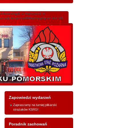
ction eregi() is deprecated in
lates/dj-business004/menu.php on line 181
Kontakt
Klauzula informacyjna
Zapowiedzi wydarzeń
Zapraszamy na turniej piłkarski
strażaków KSRG!
Poradnik zachowań