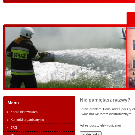
Nie pamiętasz nazwy?
Menu
To nie problem. Podaj adres poczty el
Kadra kierownicza
Twoją nazwę listem elektronicznym.
Komórki organizacyjne
Adres poczty elektronicznej:
JRG
Zatwierdź