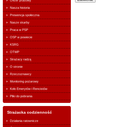
Oficer prasowy
Nasza historia
Prewencja społeczna
Nasze skarby
Praca w PSP
OSP w powiecie
KSRG
OTWP
Strażacy radzą
O stronie
Rzeczoznawcy
Monitoring pożarowy
Koło Emerytów i Rencistów
Pliki do pobrania
Strażacka codzienność
Działania ratownicze